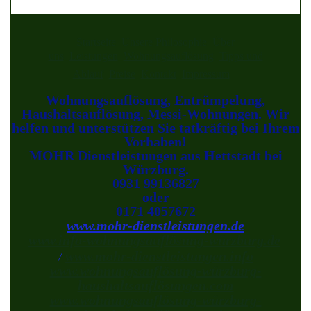
Startseite
Unsere Philosophie
Über
uns
Leistungen
Wohnungsauflösung
Tipps und
Ablauf
Preise
Kontakt
Impressum
Wohnungsauflösung, Entrümpelung,
Haushaltsauflösung, Messi-Wohnungen. Wir
helfen und unterstützen Sie tatkräftig bei Ihrem
Vorhaben!
MOHR Dienstleistungen aus Hettstadt bei
Würzburg.
0931 99136827
oder
0171 4057672
www.mohr-dienstleistungen.de
www.info-wohnungsauflösung-würzburg.de
www.mohr-dienstleistungen.info
/
www.wohnungsauflösung-würzburg-
haushaltsauflösungen.com
www.wohnungsauflösung-würzburg-