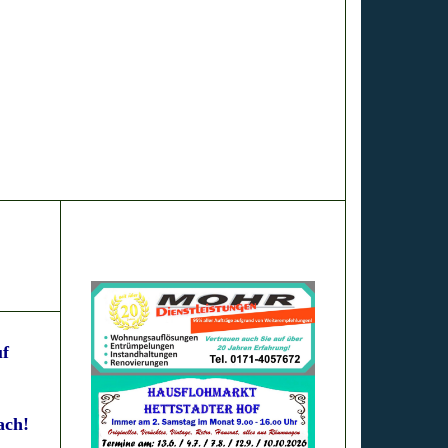
uf
ach!